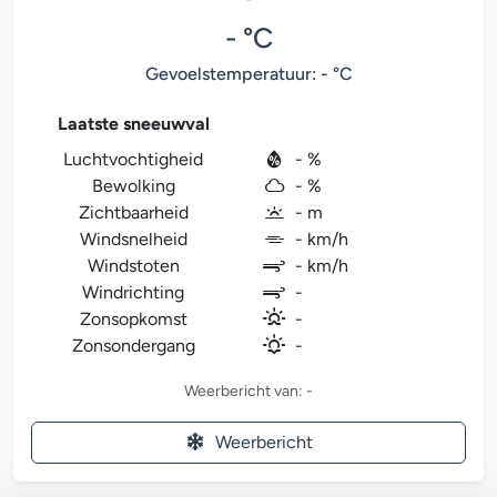
- °C
Gevoelstemperatuur: - °C
Laatste sneeuwval
Luchtvochtigheid
- %
Bewolking
- %
Zichtbaarheid
- m
Windsnelheid
- km/h
Windstoten
- km/h
Windrichting
-
Zonsopkomst
-
Zonsondergang
-
Weerbericht van: -
Weerbericht