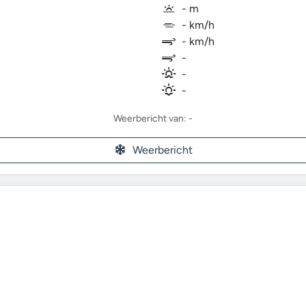
- m
- km/h
- km/h
-
-
-
Weerbericht van: -
Weerbericht