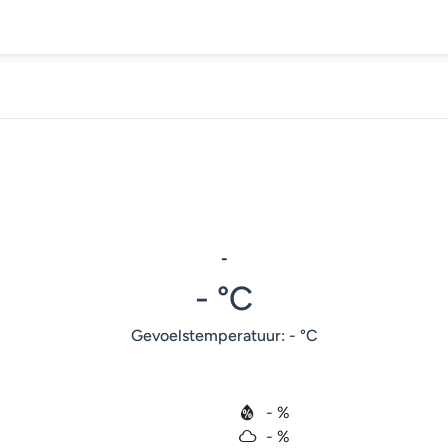
-
- °C
Gevoelstemperatuur: - °C
- %
- %