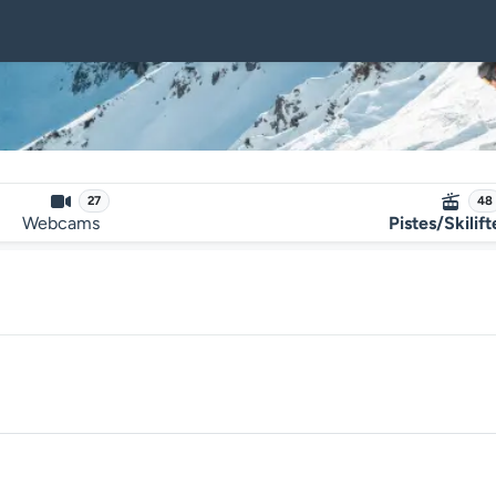
27
48
Webcams
Pistes/Skilif