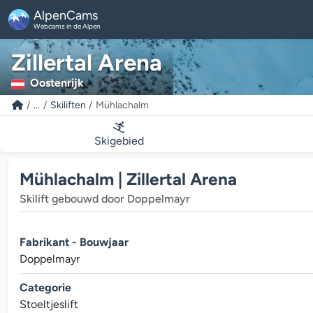
AlpenCams
Webcams in de Alpen
Zillertal Arena
Oostenrijk
...
Skiliften
Mühlachalm
Skigebied
Mühlachalm | Zillertal Arena
Skilift gebouwd door Doppelmayr
Fabrikant - Bouwjaar
Doppelmayr
Categorie
Stoeltjeslift