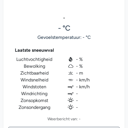
-
- °C
Gevoelstemperatuur: - °C
Laatste sneeuwval
Luchtvochtigheid
- %
Bewolking
- %
Zichtbaarheid
- m
Windsnelheid
- km/h
Windstoten
- km/h
Windrichting
-
Zonsopkomst
-
Zonsondergang
-
Weerbericht van: -