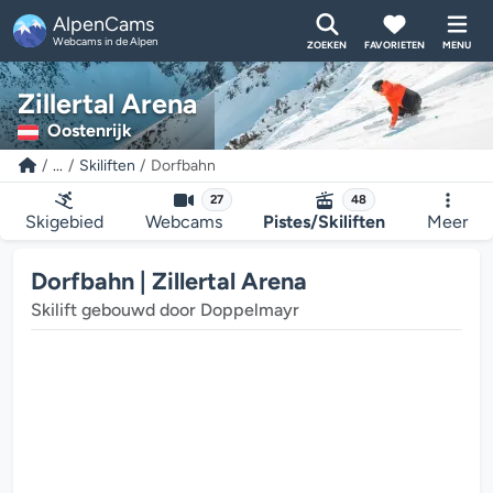
AlpenCams
Webcams in de Alpen
ZOEKEN
FAVORIETEN
MENU
Zillertal Arena
Oostenrijk
...
Skiliften
Dorfbahn
27
48
Skigebied
Webcams
Pistes/Skiliften
Meer
Dorfbahn | Zillertal Arena
Skilift gebouwd door Doppelmayr