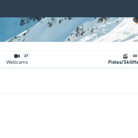
27
48
Webcams
Pistes/Skilif