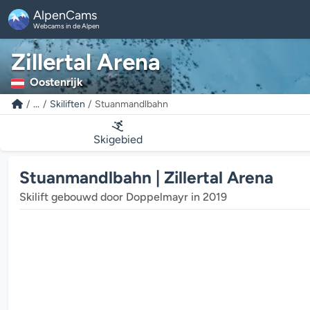
AlpenCams
Webcams in de Alpen
Zillertal Arena
Oostenrijk
...
Skiliften
Stuanmandlbahn
Skigebied
Stuanmandlbahn | Zillertal Arena
Skilift gebouwd door Doppelmayr in 2019