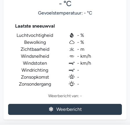
- °C
Gevoelstemperatuur: - °C
Laatste sneeuwval
Luchtvochtigheid
- %
Bewolking
- %
Zichtbaarheid
- m
Windsnelheid
- km/h
Windstoten
- km/h
Windrichting
-
Zonsopkomst
-
Zonsondergang
-
Weerbericht van: -
Weerbericht