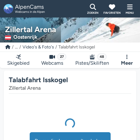
AlpenCams
Webcams in de Alpen
ZOEKEN
FAVORIETEN
MENU
Zillertal Arena
Oostenrijk
...
Video's & Foto's
Talabfahrt Isskogel
27
48
Skigebied
Webcams
Pistes/Skiliften
Meer
Talabfahrt Isskogel
Zillertal Arena
De mediaplayer wordt geladen...