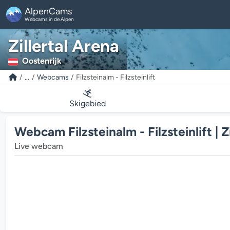
AlpenCams
Webcams in de Alpen
Zillertal Arena
Oostenrijk
...
Webcams
Filzsteinalm - Filzsteinlift
Skigebied
Webcam Filzsteinalm - Filzsteinlift | Z
Live webcam