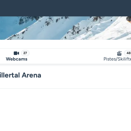
27
48
Webcams
Pistes/Skilif
illertal Arena