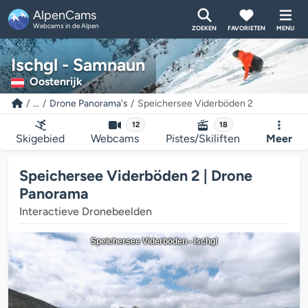
AlpenCams
Webcams in de Alpen
ZOEKEN
FAVORIETEN
MENU
Ischgl - Samnaun
Oostenrijk
...
Drone Panorama's
Speichersee Viderböden 2
12
18
Skigebied
Webcams
Pistes/Skiliften
Meer
Speichersee Viderböden 2 | Drone
Panorama
Interactieve Dronebeelden
Speichersee Viderböden - Ischgl