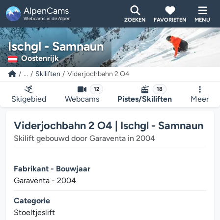
AlpenCams
Webcams in de Alpen
ZOEKEN
FAVORIETEN
MENU
Ischgl - Samnaun
Oostenrijk
...
Skiliften
Viderjochbahn 2 O4
12
18
Skigebied
Webcams
Pistes/Skiliften
Meer
Viderjochbahn 2 O4 | Ischgl - Samnaun
Skilift gebouwd door Garaventa in 2004
Fabrikant - Bouwjaar
Garaventa - 2004
Categorie
Stoeltjeslift