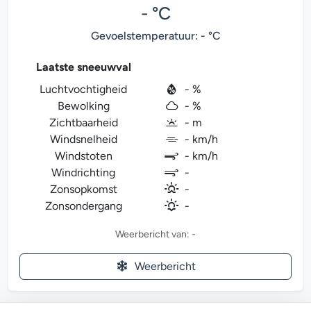
- °C
Gevoelstemperatuur: - °C
Laatste sneeuwval
Luchtvochtigheid
- %
Bewolking
- %
Zichtbaarheid
- m
Windsnelheid
- km/h
Windstoten
- km/h
Windrichting
-
Zonsopkomst
-
Zonsondergang
-
Weerbericht van: -
Weerbericht