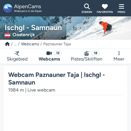
AlpenCams
Webcams in de Alpen
ZOEKEN
FAVORIETEN
MENU
Ischgl - Samnaun
Oostenrijk
...
Webcams
Paznauner Taja
12
18
Skigebied
Webcams
Pistes/Skiliften
Meer
Webcam Paznauner Taja | Ischgl -
Samnaun
1984 m | Live webcam