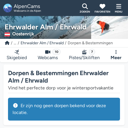
AlpenCams
Webcams in de Alpen
ZOEKEN
FAVORIETEN
MENU
Ehrwalder Alm / Ehrwald
Oostenrijk
...
Ehrwalder Alm / Ehrwald
Dorpen & Bestemmingen
10
7
Skigebied
Webcams
Pistes/Skiliften
Meer
Dorpen & Bestemmingen Ehrwalder
Alm / Ehrwald
Vind het perfecte dorp voor je wintersportvakantie
Er zijn nog geen dorpen bekend voor deze
locatie.