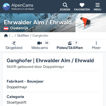
AlpenCams
Webcams in de Alpen
ZOEKEN
FAVORIETEN
MENU
Ehrwalder Alm / Ehrwald
Oostenrijk
...
Skiliften
Ganghofer
10
7
Skigebied
Webcams
Pistes/Skiliften
Meer
Ganghofer | Ehrwalder Alm / Ehrwald
Skilift gebouwd door Doppelmayr
Fabrikant - Bouwjaar
Doppelmayr
Categorie
Stoeltjeslift