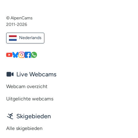
© AlpenCams
2011-2026
Nederlands
Live Webcams
Webcam overzicht
Uitgelichte webcams
Skigebieden
Alle skigebieden