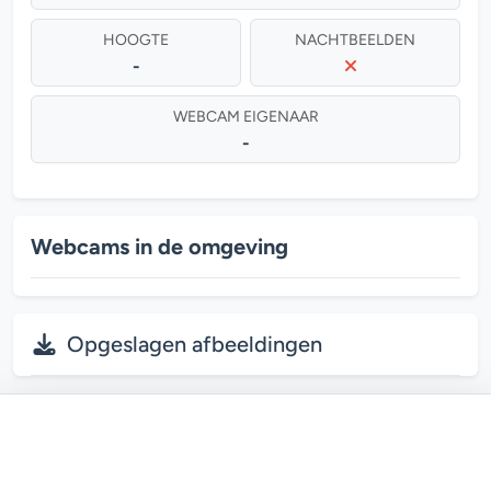
HOOGTE
NACHTBEELDEN
-
WEBCAM EIGENAAR
-
Webcams in de omgeving
Opgeslagen afbeeldingen