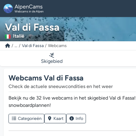
AlpenCams
Webcams in de Alpen
Val di Fassa
Italië
...
Val di Fassa
Webcams
Skigebied
Webcams Val di Fassa
Check de actuele sneeuwcondities en het weer
Bekijk nu de 32 live webcams in het skigebied Val di Fassa
snowboardplannen!
Categorieën
Kaart
Info