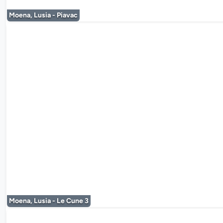
Moena, Lusia - Piavac
De mediaplayer
Moena, Lusia - Le Cune 3