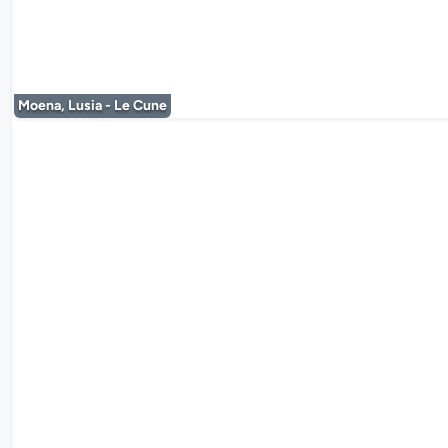
Moena, Lusia - Le Cune
De mediaplayer