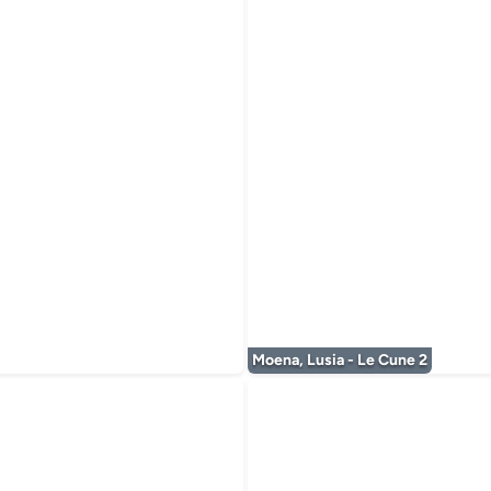
 wordt geladen...
Moena, Lusia - Le Cune 2