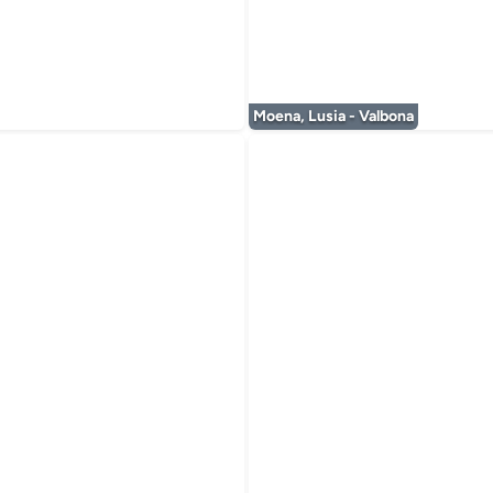
Moena, Lusia - Valbona
 wordt geladen...