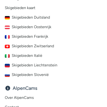
Skigebieden kaart
Skigebieden Duitsland
Skigebieden Oostenrijk
Skigebieden Frankrijk
Skigebieden Zwitserland
Skigebieden Italië
Skigebieden Liechtenstein
Skigebieden Slovenië
AlpenCams
Over AlpenCams