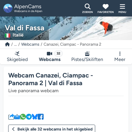
AlpenCams
Webcams in de Alpen
ZOEKEN
FAVORIETEN
MENU
Val di Fassa
Italië
...
Webcams
Canazei, Ciampac - Panorama 2
32
Skigebied
Webcams
Pistes/Skiliften
Meer
Webcam Canazei, Ciampac -
Panorama 2 | Val di Fassa
Live panorama webcam
De webcam mediaplayer wordt g
Bekijk alle 32 webcams in het skigebied