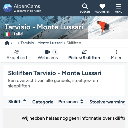
AlpenCams
Webcams in de Alpen
ZOEKEN
FAVORIETEN
MENU
Tarvisio - Monte Lussari
Italië
...
Tarvisio - Monte Lussari
Skiliften
1
Skigebied
Webcams
Pistes/Skiliften
Meer
Skiliften Tarvisio - Monte Lussari
Een overzicht van alle gondels, stoeltjes- en
sleepliften
Skilift
Personen
Categorie
Stoelverwarming
Wij hebben helaas nog geen informatie over skiliften