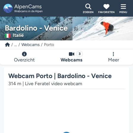
AlpenCams
Webcams in de Alpen
ZOEKEN
FAVORIETEN
MENU
Bardolino - Venice
Italië
...
Webcams
Porto
3
Overzicht
Webcams
Meer
Webcam Porto | Bardolino - Venice
314 m | Live Feratel video webcam
cam mediaplayer wordt geladen...