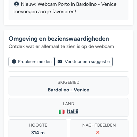
Nieuw: Webcam Porto in Bardolino - Venice
toevoegen aan je favorieten!
Omgeving en bezienswaardigheden
Ontdek wat er allemaal te zien is op de webcam
Probleem melden
Verstuur een suggestie
SKIGEBIED
Bardolino - Venice
LAND
Italië
HOOGTE
NACHTBEELDEN
314 m