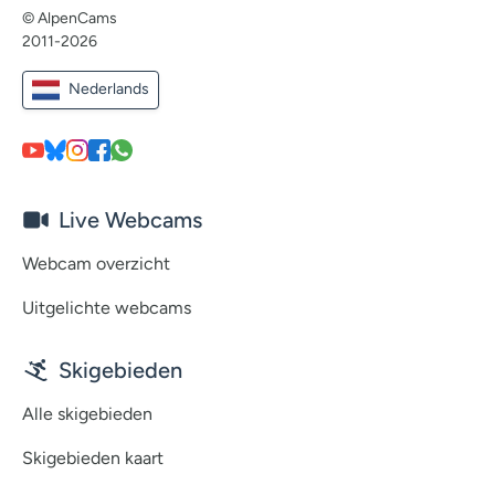
© AlpenCams
2011-2026
Nederlands
Live Webcams
Webcam overzicht
Uitgelichte webcams
Skigebieden
Alle skigebieden
Skigebieden kaart